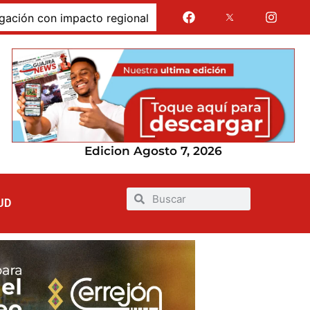
 con impacto regional
Jairo Aguilar cuestionó que se 
Edicion Agosto 7, 2026
UD