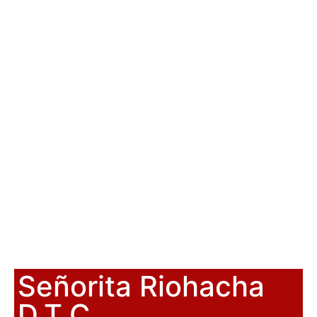
Señorita Riohacha
D.T.C