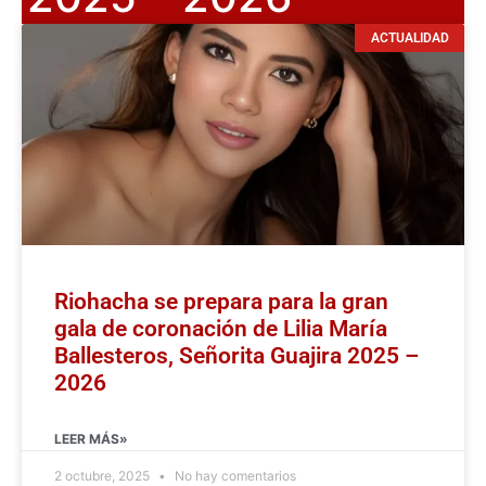
ACTUALIDAD
Riohacha se prepara para la gran
gala de coronación de Lilia María
Ballesteros, Señorita Guajira 2025 –
2026
LEER MÁS»
2 octubre, 2025
No hay comentarios