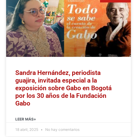
Sandra Hernández, periodista
guajira, invitada especial a la
exposición sobre Gabo en Bogotá
por los 30 años de la Fundación
Gabo
LEER MÁS»
18 abril, 2025
No hay comentarios