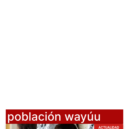
población wayúu
ACTUALIDAD