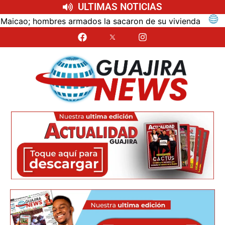
ULTIMAS NOTICIAS
mbres armados la sacaron de su vivienda
ÚLTIMO MINU