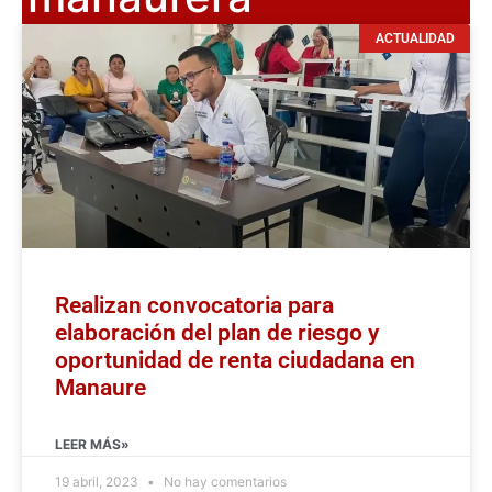
ACTUALIDAD
Realizan convocatoria para
elaboración del plan de riesgo y
oportunidad de renta ciudadana en
Manaure
LEER MÁS»
19 abril, 2023
No hay comentarios