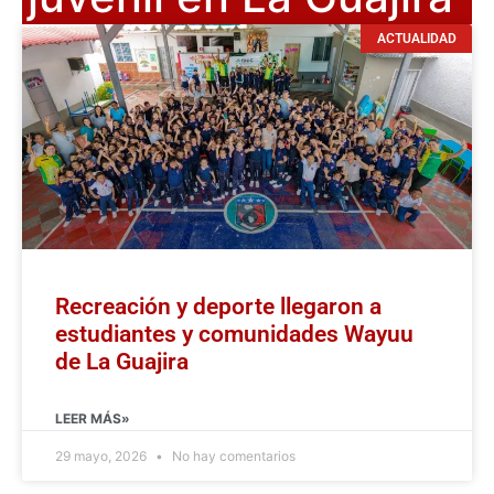
ACTUALIDAD
Recreación y deporte llegaron a
estudiantes y comunidades Wayuu
de La Guajira
LEER MÁS»
29 mayo, 2026
No hay comentarios