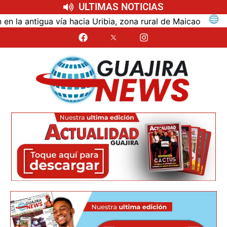
ULTIMAS NOTICIAS
ntigua vía hacia Uribia, zona rural de Maicao
Identi