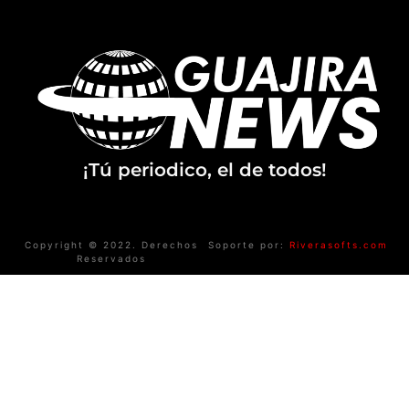
¡Tú periodico, el de todos!
Copyright © 2022. Derechos
Soporte por:
Riverasofts.com
Reservados