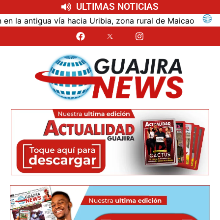
ULTIMAS NOTICIAS
ntigua vía hacia Uribia, zona rural de Maicao
Ident