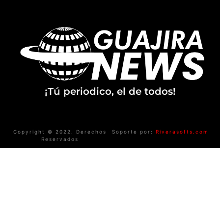
¡Tú periodico, el de todos!
Copyright © 2022. Derechos
Soporte por:
Riverasofts.com
Reservados