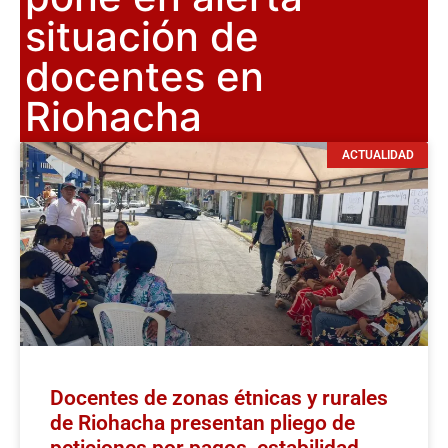
situación de
docentes en
Riohacha
ACTUALIDAD
Docentes de zonas étnicas y rurales
de Riohacha presentan pliego de
peticiones por pagos, estabilidad