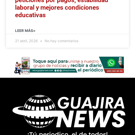
laboral y mejores condiciones
educativas
LEER MÁS»
21 abril, 2026
No hay comentarios
¡Tú periodico, el de todos!