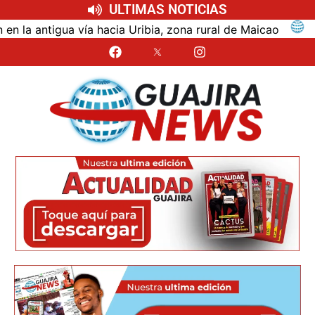
ULTIMAS NOTICIAS
ntigua vía hacia Uribia, zona rural de Maicao
Ident