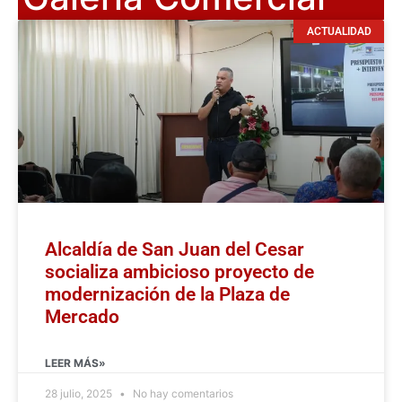
ACTUALIDAD
Alcaldía de San Juan del Cesar
socializa ambicioso proyecto de
modernización de la Plaza de
Mercado
LEER MÁS»
28 julio, 2025
No hay comentarios