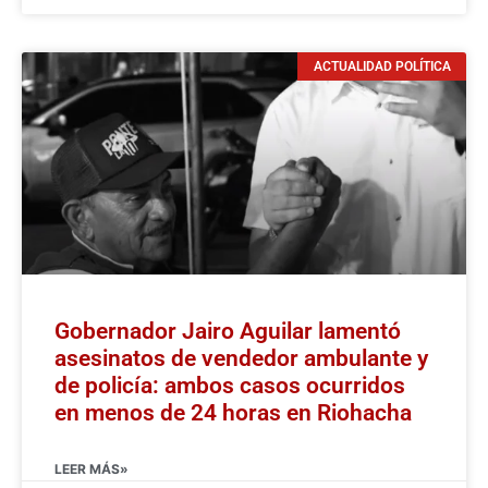
ACTUALIDAD POLÍTICA
Gobernador Jairo Aguilar lamentó
asesinatos de vendedor ambulante y
de policía: ambos casos ocurridos
en menos de 24 horas en Riohacha
LEER MÁS»