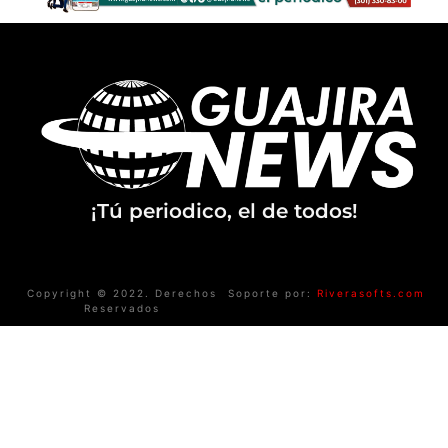
¡Tú periodico, el de todos!
Copyright © 2022. Derechos
Soporte por:
Riverasofts.com
Reservados