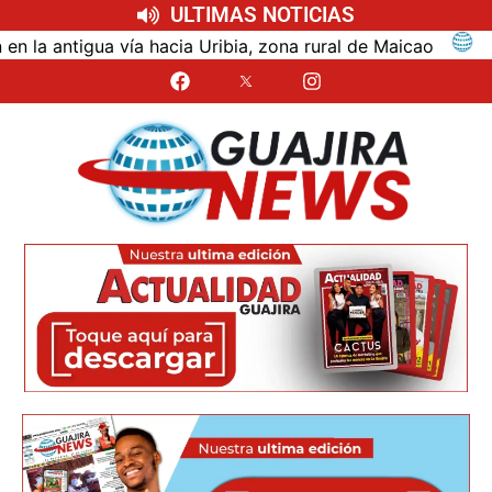
ULTIMAS NOTICIAS
ntigua vía hacia Uribia, zona rural de Maicao
Identi