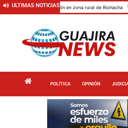
ULTIMAS NOTICIAS
o de descomposición en zona rural de Riohacha
Turi
POLÍTICA
OPINIÓN
JUDICI