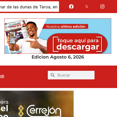
 dunas de Taroa, en la Alta Guajira
Gases de La Guaji
Edicion Agosto 6, 2026
UD