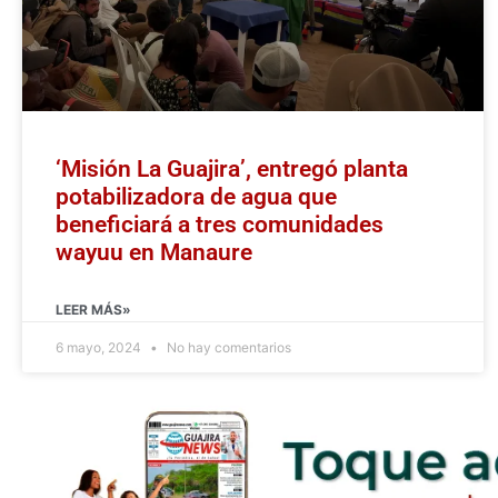
‘Misión La Guajira’, entregó planta
potabilizadora de agua que
beneficiará a tres comunidades
wayuu en Manaure
LEER MÁS»
6 mayo, 2024
No hay comentarios