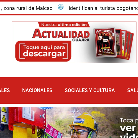
ural de Maicao
Identifican al turista bogotano que m
ALES
NACIONALES
SOCIALES Y CULTURA
SAL