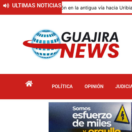
ULTIMAS NOTICIAS
 de descomposición en la antigua vía hacia Uribia, zona r
POLÍTICA
OPINIÓN
JUDICI