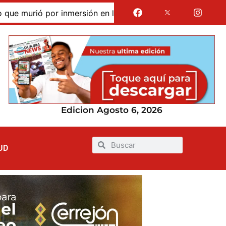
urió por inmersión en las dunas de Taroa; su cuerpo perman
Edicion Agosto 6, 2026
UD