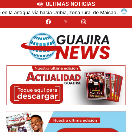
ULTIMAS NOTICIAS
ntigua vía hacia Uribia, zona rural de Maicao
Identi