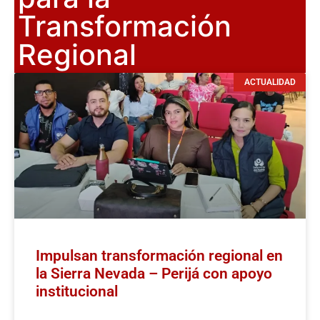
Transformación
Regional
ACTUALIDAD
Impulsan transformación regional en
la Sierra Nevada – Perijá con apoyo
institucional