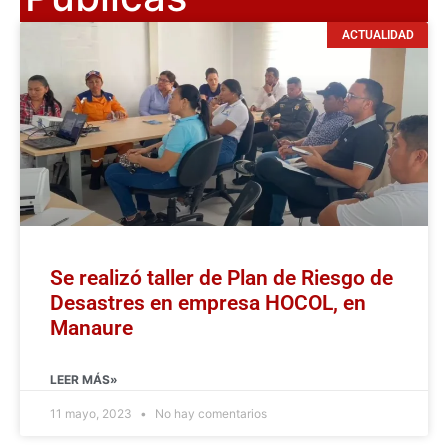
ACTUALIDAD
Se realizó taller de Plan de Riesgo de
Desastres en empresa HOCOL, en
Manaure
LEER MÁS»
11 mayo, 2023
No hay comentarios