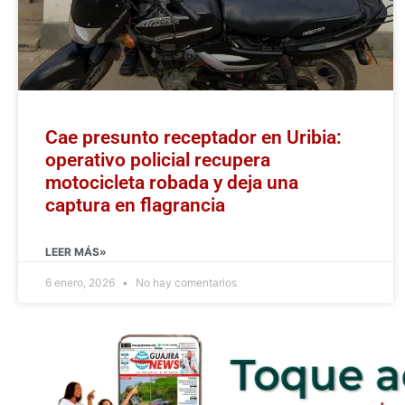
Cae presunto receptador en Uribia:
operativo policial recupera
motocicleta robada y deja una
captura en flagrancia
LEER MÁS»
6 enero, 2026
No hay comentarios