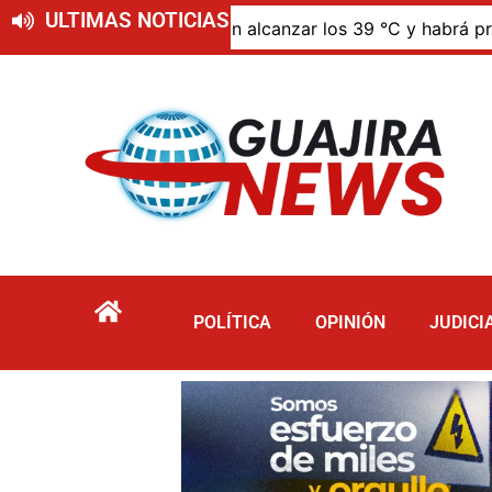
ULTIMAS NOTICIAS
temperaturas podrían alcanzar los 39 °C y habrá presencia
POLÍTICA
OPINIÓN
JUDICI