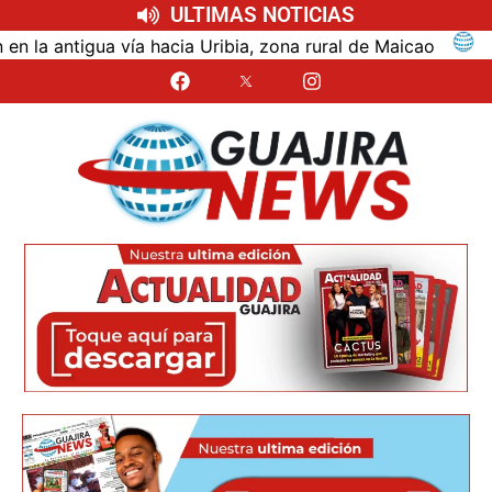
ULTIMAS NOTICIAS
ntigua vía hacia Uribia, zona rural de Maicao
Ident