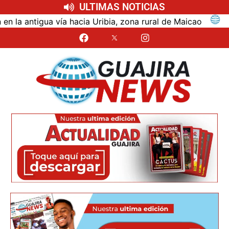
ULTIMAS NOTICIAS
ntigua vía hacia Uribia, zona rural de Maicao
Identi