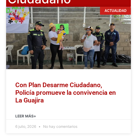
ACTUALIDAD
Con Plan Desarme Ciudadano,
Policía promueve la convivencia en
La Guajira
LEER MÁS»
6 julio, 2026
No hay comentarios