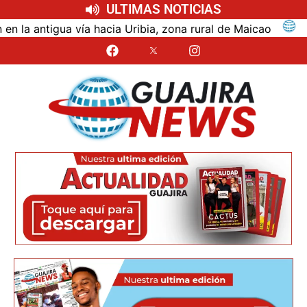
ULTIMAS NOTICIAS
ntigua vía hacia Uribia, zona rural de Maicao
Identi