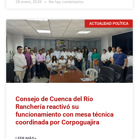
26 enero, 2026
No hay comentarios
ACTUALIDAD POLÍTICA
Consejo de Cuenca del Río
Ranchería reactivó su
funcionamiento con mesa técnica
coordinada por Corpoguajira
LEER MÁS»