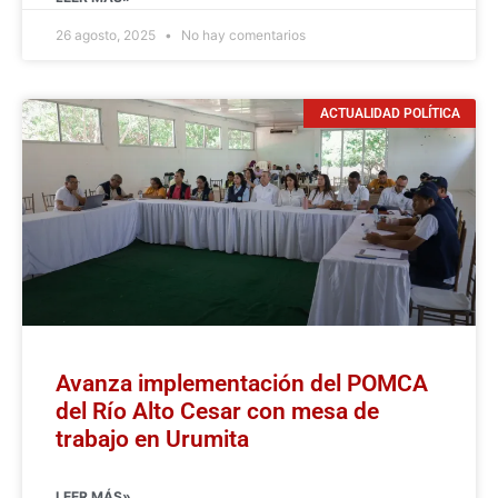
26 agosto, 2025
No hay comentarios
ACTUALIDAD POLÍTICA
Avanza implementación del POMCA
del Río Alto Cesar con mesa de
trabajo en Urumita
LEER MÁS»