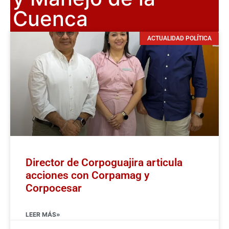
Cuenca
ACTUALIDAD POLÍTICA
Director de Corpoguajira articula
acciones con Corpamag y
Corpocesar
LEER MÁS»