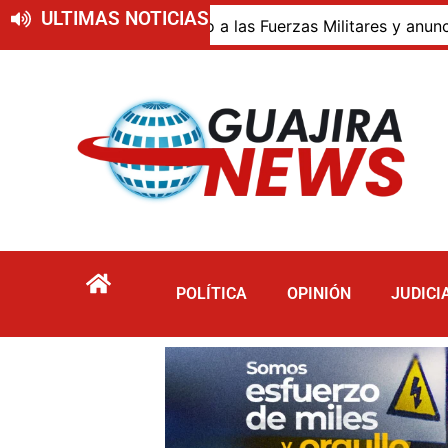
ULTIMAS NOTICIAS
 mensaje de respaldo a las Fuerzas Militares y anunció que 
POLÍTICA
OPINIÓN
JUDICI