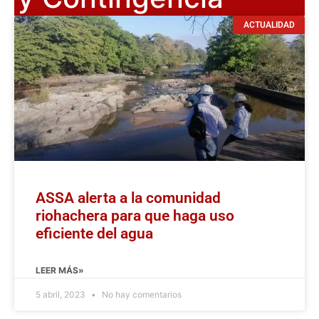
ACTUALIDAD
ASSA alerta a la comunidad
riohachera para que haga uso
eficiente del agua
LEER MÁS»
5 abril, 2023
No hay comentarios