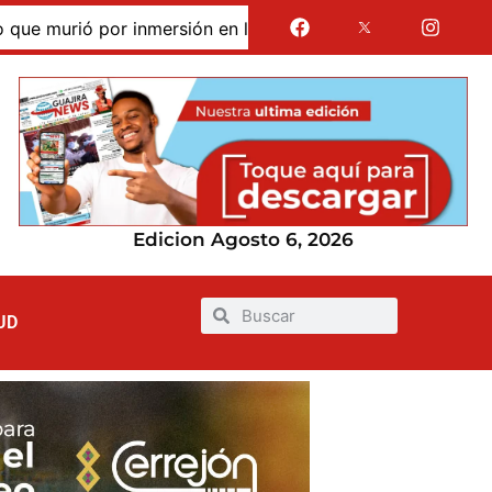
urió por inmersión en las dunas de Taroa; su cuerpo perman
Edicion Agosto 6, 2026
UD