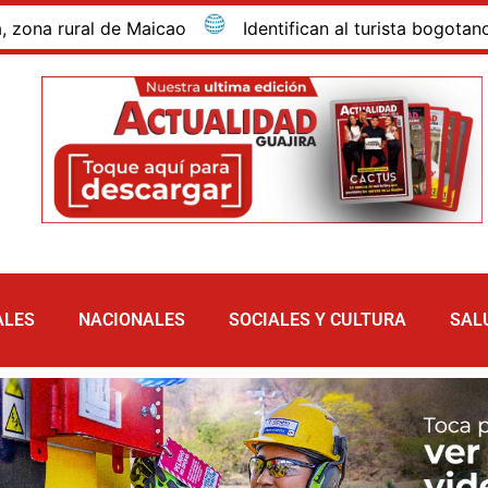
ural de Maicao
Identifican al turista bogotano que m
ALES
NACIONALES
SOCIALES Y CULTURA
SAL