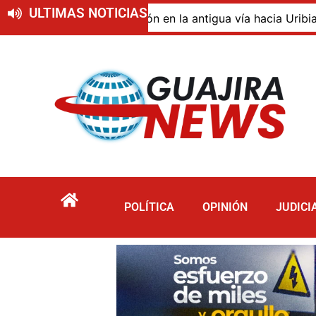
ULTIMAS NOTICIAS
 de descomposición en la antigua vía hacia Uribia, zona r
POLÍTICA
OPINIÓN
JUDICI