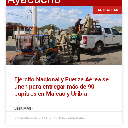
ACTUALIDAD
Ejército Nacional y Fuerza Aérea se
unen para entregar más de 90
pupitres en Maicao y Uribia
LEER MÁS»
27 septiembre, 2024
No hay comentarios