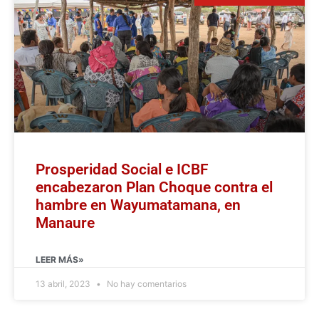
Prosperidad Social e ICBF
encabezaron Plan Choque contra el
hambre en Wayumatamana, en
Manaure
LEER MÁS»
13 abril, 2023
No hay comentarios