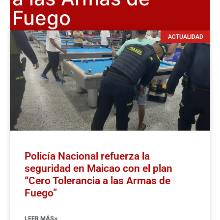
Fuego
ACTUALIDAD
Policía Nacional refuerza la
seguridad en Maicao con el plan
“Cero Tolerancia a las Armas de
Fuego”
LEER MÁS»