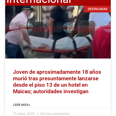
DESTACADAS
Joven de aproximadamente 18 años
murió tras presuntamente lanzarse
desde el piso 13 de un hotel en
Maicao; autoridades investigan
LEER MÁS»
13 mayo, 2026
No hay comentarios