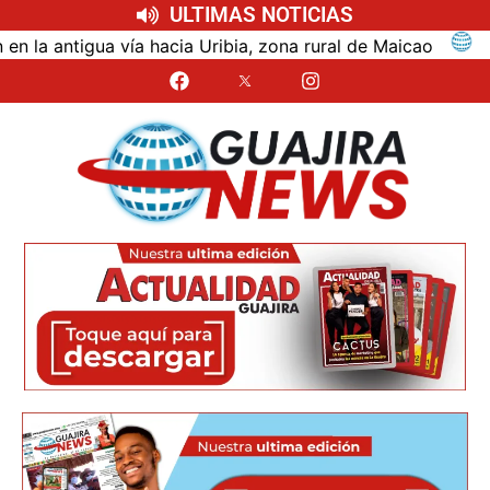
ULTIMAS NOTICIAS
ntigua vía hacia Uribia, zona rural de Maicao
Identi