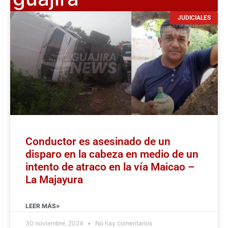
JUDICIALES
Conductor es asesinado de un
disparo en la cabeza en medio de un
intento de atraco en la vía Maicao –
La Majayura
LEER MÁS»
30 noviembre, 2024
No hay comentarios