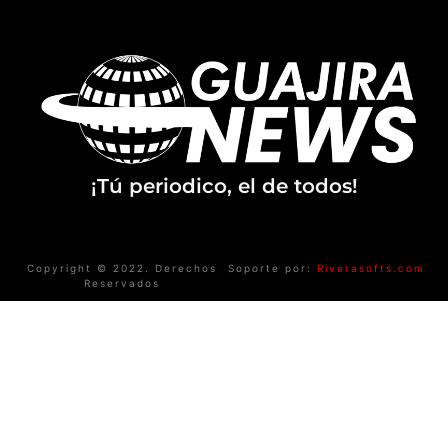
¡Tú periodico, el de todos!
Copyright © 2022. Derechos
Soporte por:
Riverasofts.com
Reservados