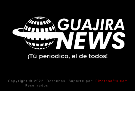
¡Tú periodico, el de todos!
Copyright © 2022. Derechos
Soporte por:
Riverasofts.com
Reservados