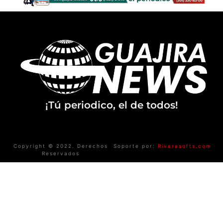
¡Tú periodico, el de todos!
Copyright © 2022. Derechos
Soporte por:
Riverasofts.com
Reservados