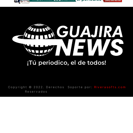
¡Tú periodico, el de todos!
Copyright © 2022. Derechos
Soporte por:
Riverasofts.com
Reservados