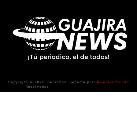
¡Tú periodico, el de todos!
Copyright © 2022. Derechos
Soporte por:
Riverasofts.com
Reservados