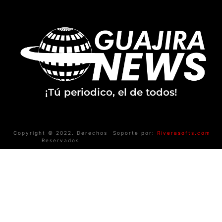
¡Tú periodico, el de todos!
Copyright © 2022. Derechos
Soporte por:
Riverasofts.com
Reservados