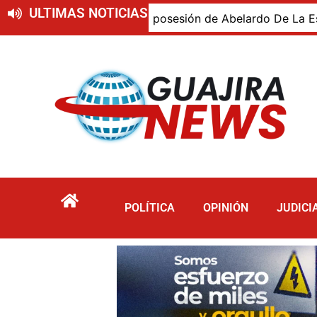
ULTIMAS NOTICIAS
ajiro presente en la posesión de Abelardo De La Espriella,
POLÍTICA
OPINIÓN
JUDICI