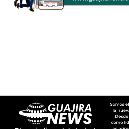
Somos el
la nuev
Desde 
como líd
los prim