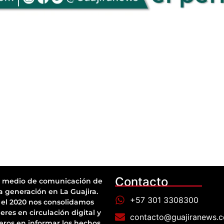
Contacto
 medio de comunicación de
a generación en La Guajira.
+57 301 3308300
el 2020 nos consolidamos
eres en circulación digital y
contacto@guajiranews.
eros en informar los hechos