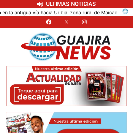
ULTIMAS NOTICIAS
ntigua vía hacia Uribia, zona rural de Maicao
Ident