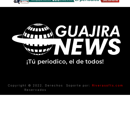
¡Tú periodico, el de todos!
Copyright © 2022. Derechos
Soporte por:
Riverasofts.com
Reservados