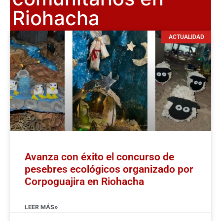
Riohacha
ACTUALIDAD
Avanza con éxito el concurso de
pesebres ecológicos organizado por
Corpoguajira en Riohacha
LEER MÁS»