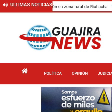
ULTIMAS NOTICIAS
do de descomposición en zona rural de Riohacha
Tur
POLÍTICA
OPINIÓN
JUDICI