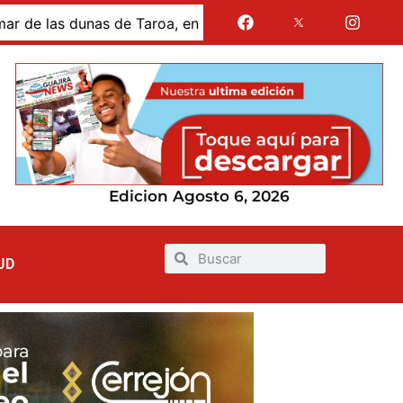
s dunas de Taroa, en la Alta Guajira
Gases de La Guaj
Edicion Agosto 6, 2026
UD