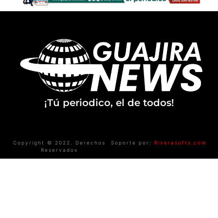
¡Tú periodico, el de todos!
Copyright © 2022. Derechos
Soporte por:
Riverasofts.com
Reservados