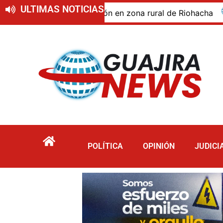
ULTIMAS NOTICIAS
o de descomposición en zona rural de Riohacha
Turi
POLÍTICA
OPINIÓN
JUDICI