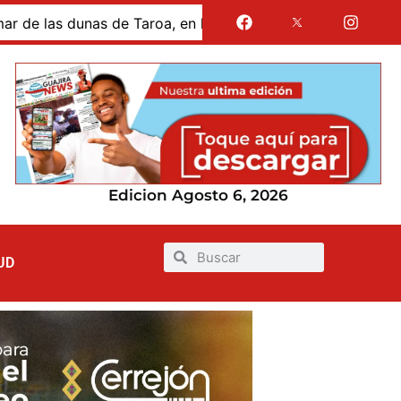
 dunas de Taroa, en la Alta Guajira
Gases de La Guaji
Edicion Agosto 6, 2026
UD