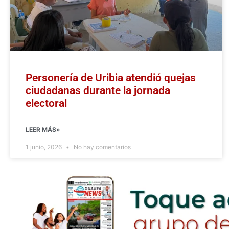
Personería de Uribia atendió quejas
ciudadanas durante la jornada
electoral
LEER MÁS»
1 junio, 2026
No hay comentarios