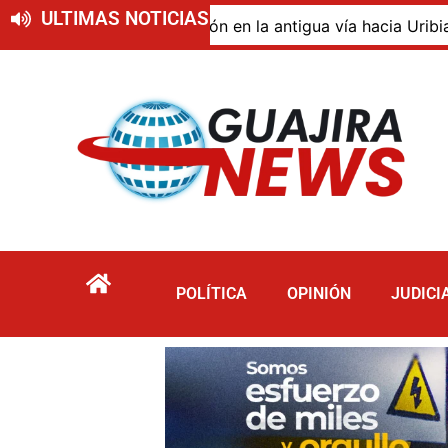
ULTIMAS NOTICIAS
o de descomposición en la antigua vía hacia Uribia, zona 
POLÍTICA
OPINIÓN
JUDICI