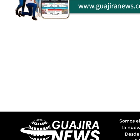
Somos el
la nuev
Desde 