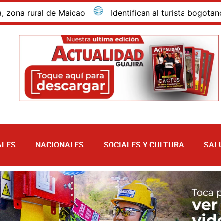
rural de Maicao
Identifican al turista bogotano que 
ALES
NACIONALES
SOCIALES Y CULTURA
SAL