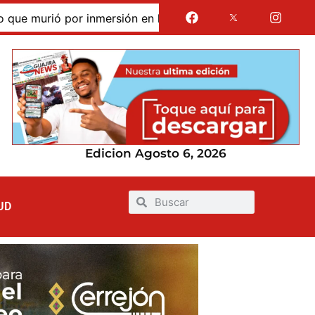
murió por inmersión en las dunas de Taroa; su cuerpo perma
Edicion Agosto 6, 2026
UD