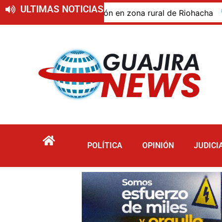
ULTIMAS NOTICIAS
do de descomposición en zona rural de Riohacha
Tur
POLÍTICA
OPINIÓN
JUDICI