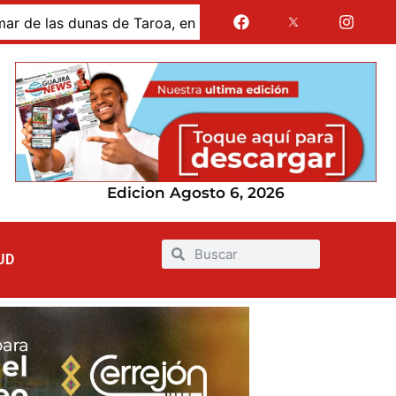
s dunas de Taroa, en la Alta Guajira
Gases de La Guaj
Edicion Agosto 6, 2026
UD