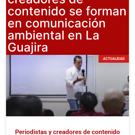
contenido se forman
en comunicación
ambiental en La
Guajira
ACTUALIDAD
Periodistas y creadores de contenido